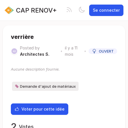
CAP RENOV+
Se connecter
verrière
Posted by
il y a 11
•
•
OUVERT
Architectes S.
mois
Aucune description fournie.
Demande d'ajout de matériaux
Voter pour cette idée
2
Votes