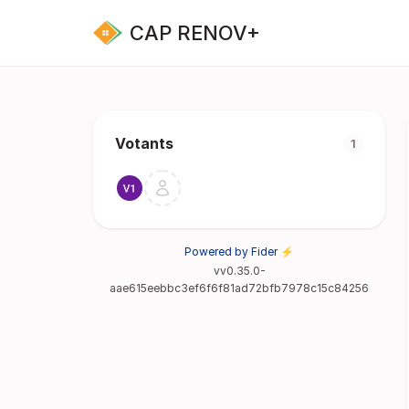
CAP RENOV+
Votants
1
Powered by Fider ⚡
vv0.35.0-
aae615eebbc3ef6f6f81ad72bfb7978c15c84256