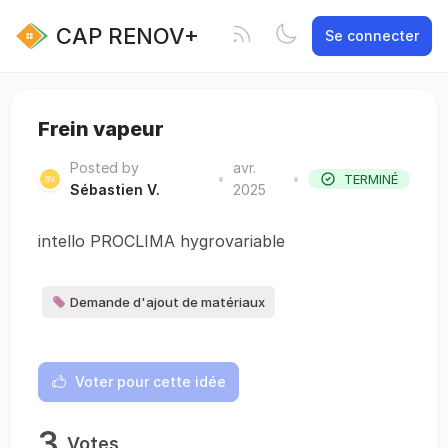
CAP RENOV+
Se connecter
Frein vapeur
Posted by
avr.
•
•
TERMINÉ
Sébastien V.
2025
intello PROCLIMA hygrovariable
Demande d'ajout de matériaux
Voter pour cette idée
3
Votes