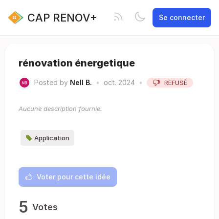
CAP RENOV+
Se connecter
rénovation énergetique
Posted by
Nell B.
•
oct. 2024
•
REFUSÉ
Aucune description fournie.
Application
Voter pour cette idée
5
Votes