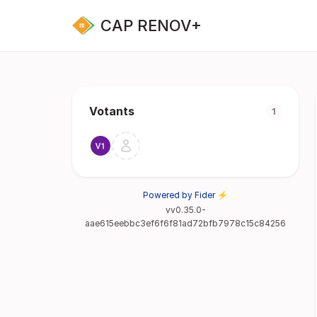
CAP RENOV+
Votants
1
Powered by Fider ⚡
vv0.35.0-
aae615eebbc3ef6f6f81ad72bfb7978c15c84256