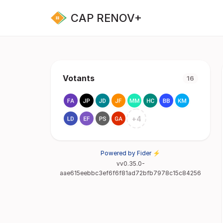
CAP RENOV+
Votants
16
+
4
Powered by Fider ⚡
vv0.35.0-
aae615eebbc3ef6f6f81ad72bfb7978c15c84256