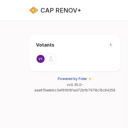
CAP RENOV+
Votants
1
Powered by Fider ⚡
vv0.35.0-
aae615eebbc3ef6f6f81ad72bfb7978c15c84256