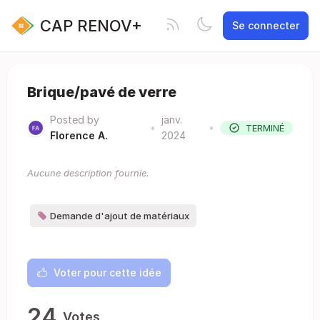
CAP RENOV+
Se connecter
Brique/pavé de verre
Posted by
janv.
•
•
TERMINÉ
Florence A.
2024
Aucune description fournie.
Demande d'ajout de matériaux
Voter pour cette idée
24
Votes