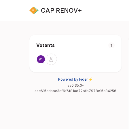
CAP RENOV+
Votants
1
Powered by Fider ⚡
vv0.35.0-
aae615eebbc3ef6f6f81ad72bfb7978c15c84256