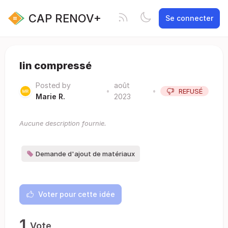
CAP RENOV+
Se connecter
lin compressé
Posted by
août
•
•
REFUSÉ
Marie R.
2023
Aucune description fournie.
Demande d'ajout de matériaux
Voter pour cette idée
1
Vote