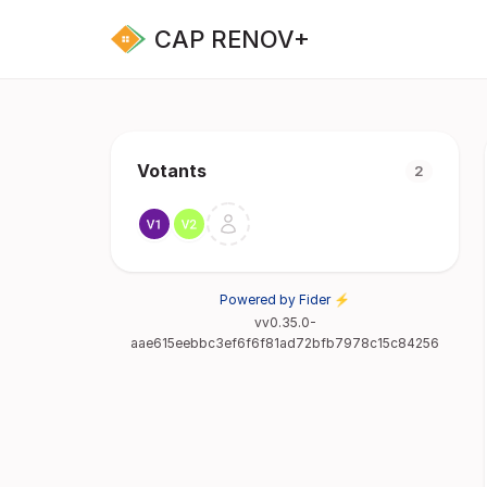
CAP RENOV+
Votants
2
Powered by Fider ⚡
vv0.35.0-
aae615eebbc3ef6f6f81ad72bfb7978c15c84256