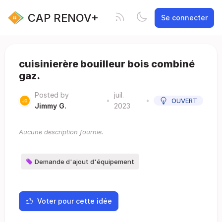
CAP RENOV+
Se connecter
cuisinierère bouilleur bois combiné
gaz.
Posted by
juil.
•
•
OUVERT
Jimmy G.
2023
Aucune description fournie.
Demande d'ajout d'équipement
Voter pour cette idée