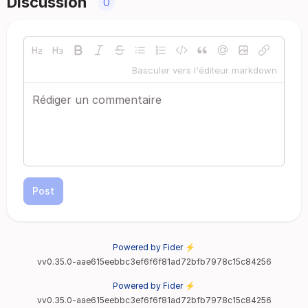
Discussion
0
Basculer vers l'éditeur markdown
Post
Powered by Fider ⚡
vv0.35.0-aae615eebbc3ef6f6f81ad72bfb7978c15c84256
Powered by Fider ⚡
vv0.35.0-aae615eebbc3ef6f6f81ad72bfb7978c15c84256