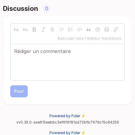
Discussion
0
Basculer vers l'éditeur markdown
Post
Powered by Fider ⚡
vv0.35.0-aae615eebbc3ef6f6f81ad72bfb7978c15c84256
Powered by Fider ⚡