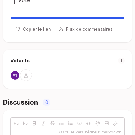
1
Vote
Copier le lien
Flux de commentaires
Votants
1
Discussion
0
Basculer vers l'éditeur markdown