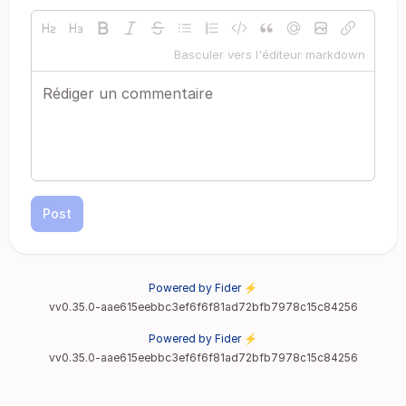
Basculer vers l'éditeur markdown
Post
Powered by Fider ⚡
vv0.35.0-aae615eebbc3ef6f6f81ad72bfb7978c15c84256
Powered by Fider ⚡
vv0.35.0-aae615eebbc3ef6f6f81ad72bfb7978c15c84256