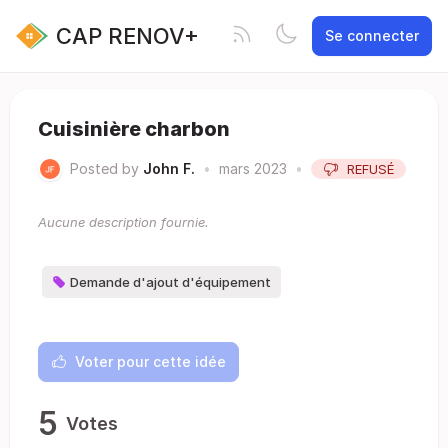
CAP RENOV+
Se connecter
Cuisinière charbon
Posted by
John F.
•
mars 2023
•
REFUSÉ
Aucune description fournie.
Demande d'ajout d'équipement
Voter pour cette idée
5
Votes