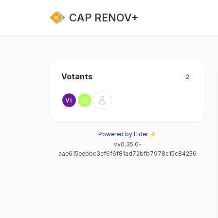
CAP RENOV+
Votants
2
Powered by Fider ⚡
vv0.35.0-
aae615eebbc3ef6f6f81ad72bfb7978c15c84256