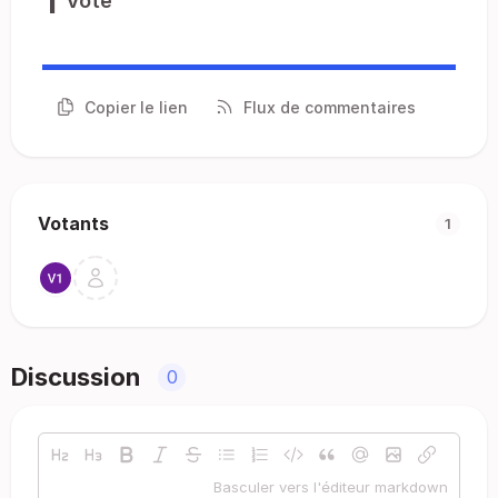
1
Vote
Copier le lien
Flux de commentaires
Votants
1
Discussion
0
Basculer vers l'éditeur markdown