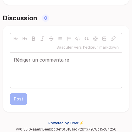
Discussion
0
Basculer vers l'éditeur markdown
Post
Powered by Fider ⚡
vv0.35.0-aae615eebbc3ef6f6f81ad72bfb7978c15c84256