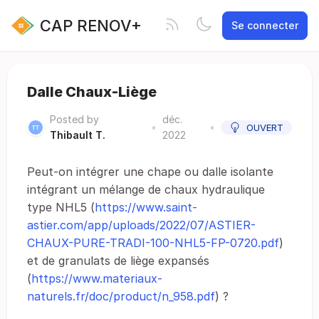
CAP RENOV+
Se connecter
Dalle Chaux-Liège
Posted by
déc.
•
•
OUVERT
Thibault T.
2022
Peut-on intégrer une chape ou dalle isolante
intégrant un mélange de chaux hydraulique
type NHL5 (
https://www.saint-
astier.com/app/uploads/2022/07/ASTIER-
CHAUX-PURE-TRADI-100-NHL5-FP-0720.pdf
)
et de granulats de liège expansés
(
https://www.materiaux-
naturels.fr/doc/product/n_958.pdf
) ?