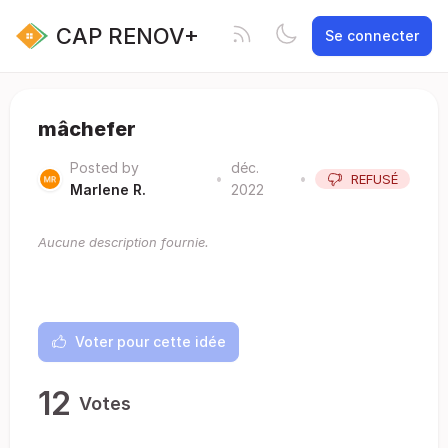
CAP RENOV+
Se connecter
mâchefer
Posted by
déc.
•
•
REFUSÉ
Marlene R.
2022
Aucune description fournie.
Voter pour cette idée
12
Votes