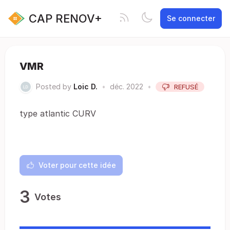
CAP RENOV+
Se connecter
VMR
Posted by
Loic D.
•
déc. 2022
•
REFUSÉ
type atlantic CURV
Voter pour cette idée
3
Votes