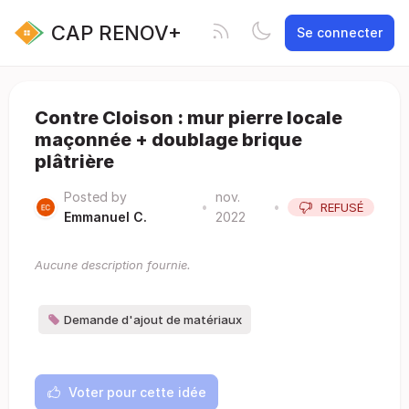
CAP RENOV+
Se connecter
Contre Cloison : mur pierre locale
maçonnée + doublage brique
plâtrière
Posted by
nov.
•
•
REFUSÉ
Emmanuel C.
2022
Aucune description fournie.
Demande d'ajout de matériaux
Voter pour cette idée