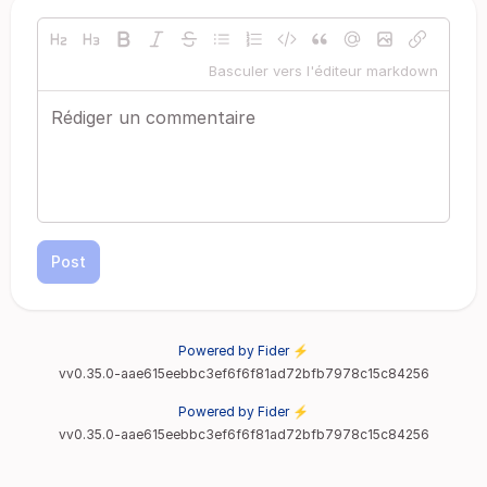
Basculer vers l'éditeur markdown
Post
Powered by Fider ⚡
vv0.35.0-aae615eebbc3ef6f6f81ad72bfb7978c15c84256
Powered by Fider ⚡
vv0.35.0-aae615eebbc3ef6f6f81ad72bfb7978c15c84256