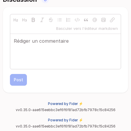
Basculer vers l'éditeur markdown
Post
Powered by Fider ⚡
vv0.35.0-aae615eebbc3ef6f6f81ad72bfb7978c15c84256
Powered by Fider ⚡
vv0.35.0-aae615eebbc3ef6f6f81ad72bfb7978c15c84256