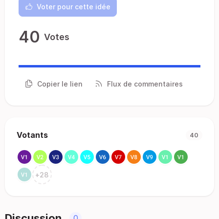
Voter pour cette idée
40
Votes
Copier le lien
Flux de commentaires
Votants
40
+
28
Discussion
0