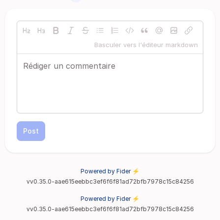
Basculer vers l'éditeur markdown
Post
Powered by Fider ⚡
vv0.35.0-aae615eebbc3ef6f6f81ad72bfb7978c15c84256
Powered by Fider ⚡
vv0.35.0-aae615eebbc3ef6f6f81ad72bfb7978c15c84256