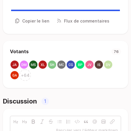
Copier le lien
Flux de commentaires
Votants
76
+
64
Discussion
1
Basculer vers l'éditeur markdown