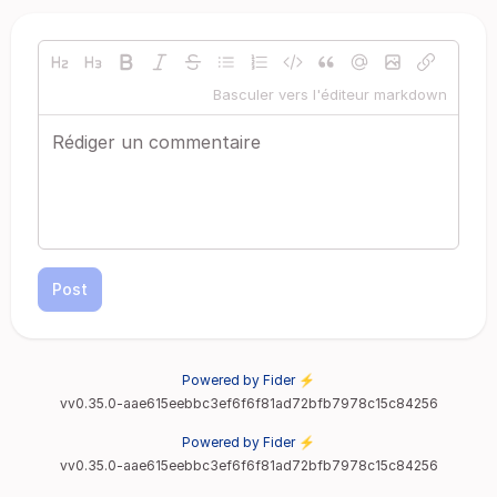
Basculer vers l'éditeur markdown
Post
Powered by Fider ⚡
vv0.35.0-aae615eebbc3ef6f6f81ad72bfb7978c15c84256
Powered by Fider ⚡
vv0.35.0-aae615eebbc3ef6f6f81ad72bfb7978c15c84256