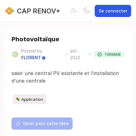
CAP RENOV+
Se connecter
Photovoltaïque
Posted by
avr.
•
•
TERMINÉ
FLORENT
2022
saisir une central PV existante et l'installation
d'une centrale
Application
Voter pour cette idée